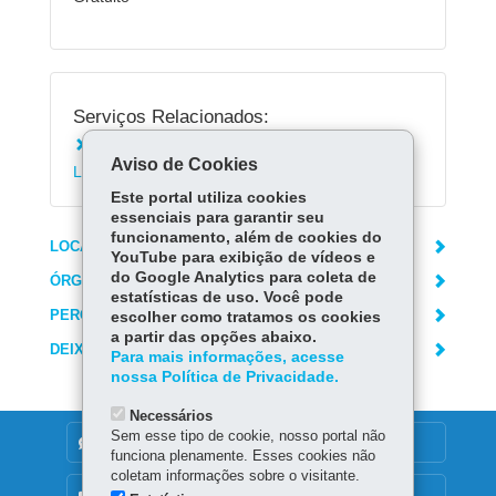
Serviços Relacionados:
Instalar o aplicativo Sinalário Disciplinar em
Aviso de Cookies
Libras
Este portal utiliza cookies
essenciais para garantir seu
funcionamento, além de cookies do
LOCAIS DE ATENDIMENTO
YouTube para exibição de vídeos e
do Google Analytics para coleta de
ÓRGÃO RESPONSÁVEL
estatísticas de uso. Você pode
PERGUNTAS FREQUENTES
escolher como tratamos os cookies
a partir das opções abaixo.
DEIXE SUA OPINIÃO
Para mais informações, acesse
nossa Política de Privacidade.
Necessários
Sem esse tipo de cookie, nosso portal não
DENUNCIE CORRUPÇÃO
funciona plenamente. Esses cookies não
coletam informações sobre o visitante.
OUVIDORIA