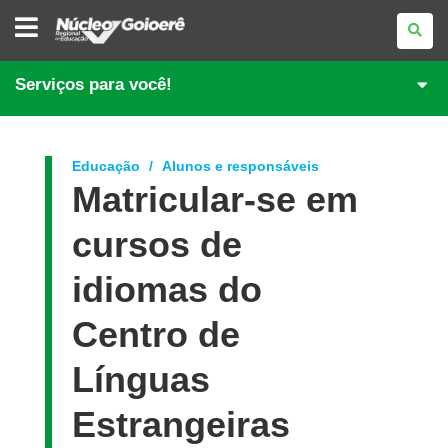
NÚCLEO
REGIONAL
DE
EDUCAÇÃO
DE
Serviços para você!
GOIOERÊ
Educação
Alunos e responsáveis
Matricular-se em
cursos de
idiomas do
Centro de
Línguas
Estrangeiras