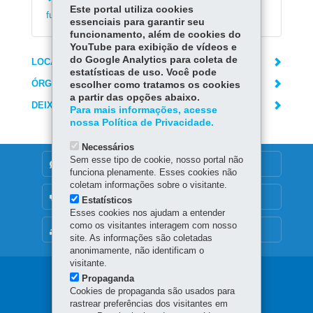
Emitir declaração de matrícula no ensino
Este portal utiliza cookies
fundamental e médio
essenciais para garantir seu
funcionamento, além de cookies do
YouTube para exibição de vídeos e
do Google Analytics para coleta de
LOCAIS DE ATENDIMENTO
estatísticas de uso. Você pode
ÓRGÃO RESPONSÁVEL
escolher como tratamos os cookies
a partir das opções abaixo.
DEIXE SUA OPINIÃO
Para mais informações, acesse
nossa Política de Privacidade.
Necessários
Sem esse tipo de cookie, nosso portal não
DENUNCIE CORRUPÇÃO
funciona plenamente. Esses cookies não
coletam informações sobre o visitante.
OUVIDORIA
Estatísticos
Esses cookies nos ajudam a entender
como os visitantes interagem com nosso
MAPA DO SITE
site. As informações são coletadas
anonimamente, não identificam o
visitante.
Navegação
Propaganda
Cookies de propaganda são usados para
principal
rastrear preferências dos visitantes em